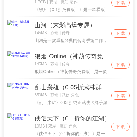
1.7GB | 双端 | 魔幻 动作
下 载
《黑月（0.1折免费版）》是一款横版格斗手游，游戏讲述了黑月再次降临，主角们共同抵抗黑月入侵的故事。在命运的安排下，成为黑月学院主角团一员的你，肩负起了守护人类世界和平的重任。揭秘黑月降临的阴谋，探寻魔女消失的记忆，一场关乎世界存亡的冒险之....
山河（末影高爆专属）
145MB | 双端 | 传奇
下 载
山河是一款重塑经典的传奇手游巨作，以其独特的魅力和海量福利，引领着玩家们踏上一场前所未有的冒险之旅。这款游戏不仅仅是对昔日经典的致敬，更是融入了创新元素，为玩家们带来耳目一新的游戏体验。【福利盛宴，全民狂欢】 踏入《山河》的广袤世界，你会发....
狼烟-Online（神葫传奇免费版）
145MB | 双端 | 传奇
下 载
狼烟Online（神萌传奇免费版）是一款全新经典单职业中变传奇，天天送代币，永久内置3折福利，开局免费赠送豪华首充，开局自动拾取、范围拾取、刀刀绿毒、刀刀切割，每天登录、在线、打BOSS均可领取海量红包。游戏玩法多样，养成神器神葫全屏秒杀全....
乱世枭雄（0.05折武林群侠传）
850MB | 双端 | 武侠 角色
下 载
《乱世枭雄》0.05折纯正武侠卡牌手游，全新版本火爆上线！登录送终极神话侠客，送满星神话萧大侠，每日“双648元”代金，代金买断返利1400%，零本万利，购买即终身享受，每日免费领648代金！闯荡江湖免费再送38880代金！群侠结义共闯江湖....
侠侣天下（0.1折你的江湖）
10MB | 双端 | 魔幻 角色
下 载
《侠侣天下（0.1折你的江湖）》是一款竖版挂机类 MUD 文字武侠手游游戏，主打轻松不肝的放置休闲玩法，融合水墨画风与纯文字构建的武侠世界，让玩家在文字江湖中步步晋升，畅享修行乐趣。