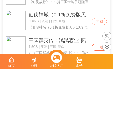
《幻灵战歌》0.05折三国卡牌手游隆重登场，不肝不氪，福利拉满！上线就送海量免充金票，礼包任性领，不花一分钱！登录即送自选神将，轻松搭出最强阵容；连续签到领金票，再送仙将华佗，保你推图无忧！升级再送万元红包，资源多到用不完！百变武将，策略搭配，低战力也能逆袭高战力，翻盘爽到爆！打造属于你的三国梦之队！
仙侠神域（0.1折免费版天天10万代金）
350MB | 双端 | 仙侠 角色
下 载
《仙侠神域（0.1折免费版天天10万代金）》突破传统玩法，实时强战PK，爆裂高清画质的仙侠手游巨作！跨服巅峰对决等众多特色玩法，让你在修仙的世界里，享受非凡的热血战斗！更有霸气光武、酷炫时装、多种个性坐骑来与你太阳肩并肩！
繁
三国群英传：鸿鹄霸业-掘金版（100免费）
1.5GB | 双端 | 三国 策略
下 载
在《三国群英传：鸿鹄霸业》中，你将以一方诸侯身份重回三国，参与角逐天下，通过与其他玩家合纵联盟占领洛阳。开局通过超高的爆率抽取和劝降获得名将，轻松获取大量资源，号令万军战场厮杀；最后剑指洛阳，夺取天下！
勇者传承（0.1折死神觉醒）
首页
排行
游戏大厅
盒子
650MB | 双端 | 二次元 卡牌
下 载
《勇者传承》是以死神世界观打造的热血角色扮演手游。玩家将邂逅一众经典角色，穿梭现世、尸魂界与虚圈。收集强力伙伴，解锁斩魄刀解放与卍解形态，施展鬼道、瞬步等经典能力，体验爽快刀剑对决，亲历一场场热血灵魂之战。
三国吧兄弟（3.5折免费版）
200MB | 双端 | 三国 放置
下 载
《三国吧兄弟》是由专业团队打造的动作生存Roguelike无双割草手游，融合三国题材、快节奏动作战斗、肉鸽随机构筑、长线武将养成四大核心玩法。摒弃传统三国手游的繁琐养成、回合对战模式，聚焦「即时战斗、随机变强、全屏清敌」的核心爽点，兼顾轻量化操作与深度策略构筑，既是随手可玩的解压休闲手游，也是值得钻研流派搭配的策略动作佳作。