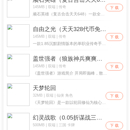
145MB | 双端 | 传奇
下 载
顽石英雄（复古合击天天648）一款全新三职业英雄传奇版本，游戏内永久内置3折福利，主打无脑上手，不玩套路，通关至顶!本服没有硬性消费，小怪也能爆神装，让每一个玩家都有存在感亲民宗旨，精心之作，只为口碑，给广大玩家一个不一样的传奇体验!
自由之光（天天328代币免费版）
145MB | 双端 | 传奇
下 载
一款1.85沉默剧情版本的单职业传奇手游，游戏内含大量专属地图和剧情玩法，每个大陆都有独特的专属装备。一柄剑斩破江湖恩怨，一壶酒饮尽世间家情，丰富的游戏内容和玩法，竞争激烈，成长体系多样不枯燥，如果你还没想好玩什么，不妨来试试！！！
盖世强者（狼族神兵爽爽爆）
145MB | 双端 | 传奇
下 载
《盖世强者》游戏简介 开局即巅峰，散人零氪也能霸服！ 《盖世强者》是一款主打“高福利 + 高爆率 + 长线挂机”的东方玄幻传奇手游。告别枯燥攒资源，上线豪礼拉满，群切神技清场，养成线环环相扣，万妖图鉴伴你挂机成长，兄弟沙城再战热血！ 新手豪礼·开局满配 角色创建即刻到账： 2亿切割 + 千万群切，刀刀削血、全屏清怪 八大 MAX1 神器直接入手，前期打宝无压力 赠送 50级套装，出门即有成型战力 开局不当萌新，直接以强者姿态闯大陆。 ⚔每日屠魔·直购币拿到手软 每日屠魔任务常驻开放，击杀妖魔领海量直购币，商城核心道具、限定材料轻松兑换。不靠硬氪，靠在线就能把日常资源拉满，白嫖党也能稳稳发育。 深度养成·装备星座神兵全开 装备强化、星座点亮、神兵觉醒多线并行： 装备进阶解锁套装特效 星座星图激活全局属性 神兵养成百分比拉升攻防 三维叠加，战力飙升看得见，越养越上头。 万妖图鉴·绝版成长挂机神作 收录百妖的万妖图鉴系统，收录即永久加成；配合离线挂机与成长型妖灵，睡觉也能涨战力。图鉴含绝版条目，早入坑早占坑，长线耐玩不空耗。 狼王祈福·血菩提属性丹白捡 每日狼王祈福抽红利，稳定产出血菩提、各类属性丹，突破等级瓶颈、堆实属性不卡点。祈福+屠魔+图鉴三位一体，资源闭环散人友好。 《盖世强者》——上线即 2 亿切割，群切横扫万妖，祈福拿丹养神兵，挂机一夜战力翻天！ 现在进服，领八大 MAX1 神器与 50 套装，提刀做这个服务器的“盖世强者”！
天梦轮回
32MB | 双端 | 仙侠 角色
下 载
《天梦轮回》是一款以轮回修仙为核心的游戏，精准适配碎片化游玩场景，让玩家在通勤、午休等零散时间里，沉浸式体验跨越百世的修仙征途。游戏以“轮回破局，逆天修仙”为核心设定，玩家将从凡夫俗子起步，在一次次生死轮回中积累修为、解锁天赋，历经炼气、筑基、金丹等境界突破，最终打破宿命束缚。游戏简化操作门槛，单指即可完成所有核心指令，3秒就能上手基础玩法，同时保留深度策略性，搭载自动存档与离线收益机制，完美契合当代玩家的时间管理需求，是一款兼具休闲与深度的修仙轮回类游戏。
幻灵战歌（0.05折谋战三国）
500MB | 双端 | 三国 卡牌
下 载