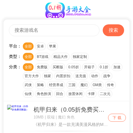
搜索
平台：
全部
安卓
苹果
类型：
全部
BT游戏
精品大作
独家定制
分类：
全部
免费版
买断版
0.05折
开箱子
0.1折
加速
官方大作
独家
内置折扣
送充值
动作
战争
武侠
策略
经营养成
三国
魔幻
GM类
传奇
仙侠
角色扮演
回合
放置休闲
卡牌
二次元
机甲归来（0.05折免费买断版）
10MB | 双端 | 魔幻 角色
下 载
《机甲归来》是一款充满美漫风格的MMO挂机游戏，它以精彩的特效和丰富的玩法为核心，带你进入一个前所未有的机甲战斗世界。游戏内，充值仅需0.05折的超值优惠，让你充值648元仅需6.48元，同时享受代金券最高10倍膨胀的福利。创角即送豪华大礼....