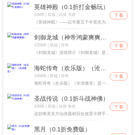
英雄神殿（0.1折打金畅玩）
10MB | 双端 | 武侠 卡牌
下 载
《英雄神殿》——以华夏五千年英杰为魂的放置卡牌巨作。在时空裂隙的召唤下，始皇、太白、武侯等历代风流人物跨越历史长河，聚首于你的神殿麾下。他们分属“文、武、侠、道、帝、枭”六大凡世阵营，更有缥缈“仙”者凌驾众生。每位英杰皆有专属秘闻与羁绊剧情....
剑御龙城（神帝鸿蒙爽爽爆）
135MB | 双端 | 传奇
下 载
《剑御龙城》游戏简介《剑御龙城》是一款高福利、快节奏的超变单职业传奇手游、刀刀切割、自动挂机与热血攻沙于一体。游戏主打“零氪不肝、散人打金、开局即爽”，从登录到七日成长全线送特权，配合鸿蒙神装、神帝传承、玲珑宝塔与圣兽切割等深度养成，让每一....
海蛇传奇（欢乐版）（沧浪微变）
145MB | 双端 | 传奇
下 载
海蛇传奇（欢乐版）（沧浪微变）是一款福利拉满的微变传奇手游。上线每日可领 328 代币，支持囤货拆分使用。开局直接赠送开天斩、逐日剑法等强力技能与新手血石，解锁自动拾取、自动回收实用特权。开局即送白银赞助，打怪可升级到满级赞助。依靠免费代币....
圣战传说（0.1折斗战神佛）
10MB | 双端 | 仙侠 角色
下 载
这款唯美东方仙侠题材回合放置卡牌手游，以三界仙神纷争为故事背景，玩家将化身修仙少主，邂逅各路仙姬神将，组建专属仙队，探寻轮回再生的三界秘辛。游戏采用水墨古风美术，云雾仙城、飘逸仙将立绘、恢弘仙宗场景，打造沉浸式修仙氛围。核心主打轻量化挂机玩....
黑月（0.1折免费版）