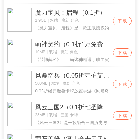
魔力宝贝：启程（0.1折）
1.9GB | 双端 | 魔幻 角色
下 载
《魔力宝贝：启程》是一款正版授权的轻松放置卡牌 + 回合制 RPG 手游。忠实复刻端游经典世界观、法兰王国剧情与 Q 版美术风格，同时融入离线挂机、自由转职、宠物收集养成等现代玩法，原汁原味的魔力，回归悸动的青春，重温法兰的追忆，再一次扬帆启程！
萌神契约（0.1折1万免费版）
10MB | 双端 | 魔幻 角色
下 载
《萌神契约》——当诸神相遇，谁主沉浮？ 在命运之树的庇护下，一座横跨东西的神殿之城巍然耸立。 这里是奥林匹斯山的余晖与东方仙侠的云海交汇之地，是北欧战神与华夏猛将并肩作战的战场，踏上征服诸神之阶的荣耀之路！ 《萌神契约》是一款融合西方神话史诗与东方传奇英雄的策略卡牌手游，带你穿越时空，集结亚瑟、奥丁、雷神托尔、孙悟空、吕布、宫本武藏等百位神魔英灵，开启一场跨越文明的终极之战！ 恢弘世界观：从北欧诸神到希腊众神，从埃及法老到凯尔特精灵，数百位神话英雄集结于此，等待你召唤觉醒。 唯美画风：精致卡牌立绘，每一帧都宛如一幅神话画卷。 海量英雄卡牌：UR、SSR、SR等稀有卡牌，通过“心愿召唤”、“幸运转盘”、“限时活动”获取，打造属于你的神之战队。 自由搭配阵容：元素相克、技能联动、羁绊加成，策略深度拉满，每一场战斗都是智慧的较量！
风暴奇兵（0.05折守护艾泽拉斯）
500MB | 双端 | 魔幻 角色
下 载
0.05折经典魔兽卡牌放置手游《风暴奇兵》强势回归，好评即送5星剑圣，开局VIP10特权、钻石888888和无限连抽宝箱，福利拉满超低折扣一飞冲天。升级再领万元真充奖励，零氪也能天天刷真充。全球备受欢迎高品质放置卡牌大作，快率领你的小队加入征程吧！
风云三国2（0.1折七圣降临免费版）
28MB | 双端 | 三国 卡牌
下 载
《风云三国2》是一款融合三国历史与奇幻元素的0.1折卡牌策略手游。玩家将穿越至东汉末年，肩负修复被破坏的三国时空的重任。游戏以《三国演义》为背景，采用3D战争策略玩法，集武将养成、副本挑战、城池建设于一体。玩家需通过排兵布阵挑战历史战役，收集三国名将，体验独创魂将开箱系统与三国老虎机玩法。游戏支持安卓、苹果、PC三端数据互通，并赠送自选1000连抽、神魔武将等海量福利
顽石英雄（复古合击天天648）