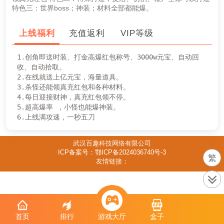
特色三：世界boss；神装；材料全部都能爆。
上线福利
充值返利
VIP等级
1.创角即送时装、打金高爆红包称号、3000w元宝、自动回
收、自动拾取。

2.在线就送上亿元宝，海量道具。

3.杀怪还能领真充红包和各种材料。

4.每日迎接财神，真充红包领不停。

5.超高爆率 ，小怪也能爆神装。

6.上线满攻速，一秒五刀
武汉百趣科技网络有限公司
ICP备案号：鄂ICP备2024036740号-3
繁
友情链接：
首页
排行
游戏大厅
盒子