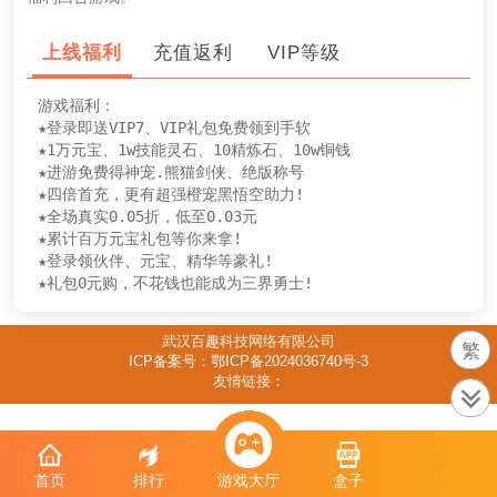
上线福利
充值返利
VIP等级
游戏福利：    

★登录即送VIP7、VIP礼包免费领到手软

★1万元宝、1w技能灵石、10精炼石、10w铜钱

★进游免费得神宠.熊猫剑侠、绝版称号

★四倍首充，更有超强橙宠黑悟空助力!

★全场真实0.05折，低至0.03元

★累计百万元宝礼包等你来拿!

★登录领伙伴、元宝、精华等豪礼!

武汉百趣科技网络有限公司
繁
ICP备案号：鄂ICP备2024036740号-3
友情链接：
首页
排行
游戏大厅
盒子