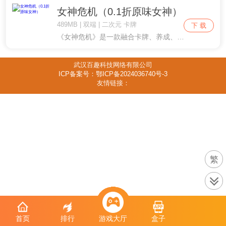
女神危机（0.1折原味女神）
489MB | 双端 | 二次元 卡牌
下 载
《女神危机》是一款融合卡牌、养成、互动，以解救小姐姐为主题的潮酷手游！优美立绘，真实互动、福利声优、精美时装！高度还原立绘的Live2D互动和战斗，杜绝一动起来就变“大头娃娃”的尴尬！故事以幻想都市为背景，讲述被召唤进次元世界的男主在这座城....
武汉百趣科技网络有限公司
ICP备案号：鄂ICP备2024036740号-3
友情链接：
繁
首页
排行
游戏大厅
盒子