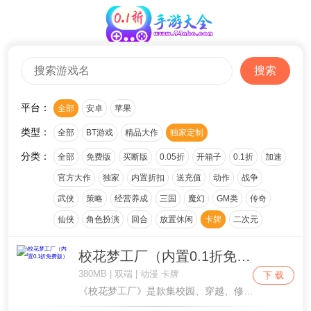
搜索
平台：
全部
安卓
苹果
类型：
全部
BT游戏
精品大作
独家定制
分类：
全部
免费版
买断版
0.05折
开箱子
0.1折
加速
官方大作
独家
内置折扣
送充值
动作
战争
武侠
策略
经营养成
三国
魔幻
GM类
传奇
仙侠
角色扮演
回合
放置休闲
卡牌
二次元
校花梦工厂（内置0.1折免费版）
380MB | 双端 | 动漫 卡牌
下 载
《校花梦工厂》是款集校园、穿越、修真、与少女养成为一体的新式恋爱手游，校花青春手游大作!游戏剧情复刻小说原著、全体校花助阵，游戏采用精美的角色立绘配合个性养成玩法，既可体验热血沸腾的宅男逆袭成大神剧情，又能与心仪校花共同谱写高校恋爱物语，后....