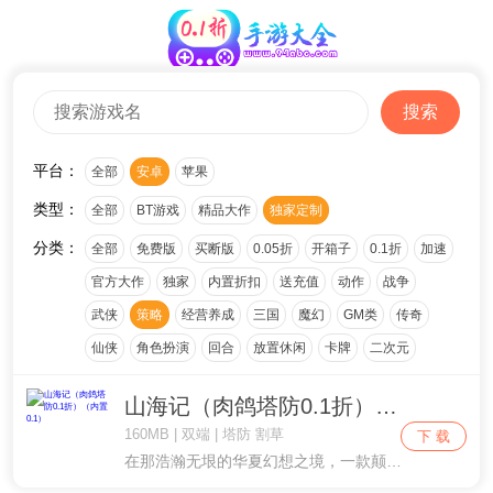
搜索
平台：
全部
安卓
苹果
类型：
全部
BT游戏
精品大作
独家定制
分类：
全部
免费版
买断版
0.05折
开箱子
0.1折
加速
官方大作
独家
内置折扣
送充值
动作
战争
武侠
策略
经营养成
三国
魔幻
GM类
传奇
仙侠
角色扮演
回合
放置休闲
卡牌
二次元
山海记（肉鸽塔防0.1折）（内置0.1）
160MB | 双端 | 塔防 割草
下 载
在那浩瀚无垠的华夏幻想之境，一款颠覆传统、融合千古奇书《山海经》瑰丽想象的国风仙侠塔防巨制——《山海记》，正缓缓揭开其神秘而绚烂的面纱。这不仅是一场视觉与心灵的双重盛宴，更是每位仙侠爱好者梦寐以求的奇幻之旅。【梦回山海，奇遇连连】踏入《山海....