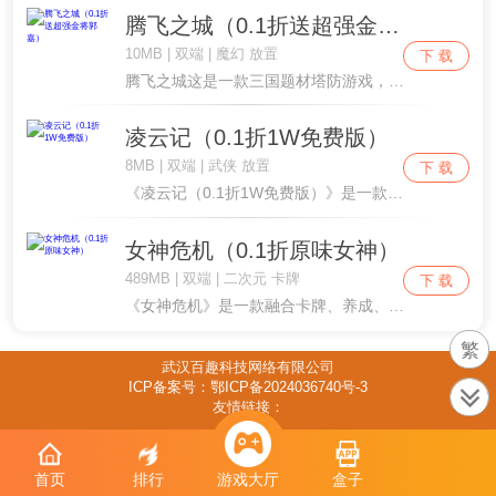
腾飞之城（0.1折送超强金将郭嘉）
10MB | 双端 | 魔幻 放置
下 载
腾飞之城这是一款三国题材塔防游戏，你将重回三国乱世，体验到三国塔防的休闲乐趣、肉鸽割草的极致爽感，还有一统天下的至高成就！我们把历史上所有叱咤风云的英雄豪杰、绝代佳人都变成了……Q弹多汁的香肠人！准备好见证一场史上最“肉感”、最魔性、最无厘....
凌云记（0.1折1W免费版）
8MB | 双端 | 武侠 放置
下 载
《凌云记（0.1折1W免费版）》是一款暗黑画风，无厘头搞怪，一个不一样的武侠世界。武功急速成长，体验从江湖虾米到一代绝世大侠的速成班。在武侠世界中可以扮演不同侠客，获得耳熟能详的绝世神兵利器，学习各种绝顶武功绝学，还能驯化武侠神宠跟随自己去....
女神危机（0.1折原味女神）
489MB | 双端 | 二次元 卡牌
下 载
《女神危机》是一款融合卡牌、养成、互动，以解救小姐姐为主题的潮酷手游！优美立绘，真实互动、福利声优、精美时装！高度还原立绘的Live2D互动和战斗，杜绝一动起来就变“大头娃娃”的尴尬！故事以幻想都市为背景，讲述被召唤进次元世界的男主在这座城....
繁
武汉百趣科技网络有限公司
ICP备案号：鄂ICP备2024036740号-3
友情链接：
首页
排行
游戏大厅
盒子