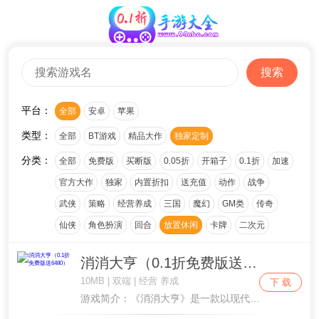
搜索
平台：
全部
安卓
苹果
类型：
全部
BT游戏
精品大作
独家定制
分类：
全部
免费版
买断版
0.05折
开箱子
0.1折
加速
官方大作
独家
内置折扣
送充值
动作
战争
武侠
策略
经营养成
三国
魔幻
GM类
传奇
仙侠
角色扮演
回合
放置休闲
卡牌
二次元
消消大亨（0.1折免费版送6480）
10MB | 双端 | 经营 养成
下 载
游戏简介：《消消大亨》是一款以现代商战为背景的模拟经营养成类游戏。在游戏中，玩家将扮演一个不名一文的小草根，从经营小摊位开始，发展建造自己的产业，通过自己的努力，积累资金并谈判收购地块和其他企业，扩大经营权，涉足更多领域，建造更高端的产业，....