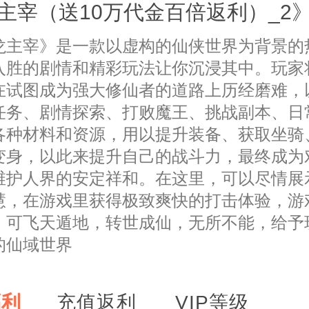
主宰（送10万代金百倍返利）_2
龙主宰》是一款以虚构的仙侠世界为背景的
入胜的剧情和精彩玩法让你沉浸其中。玩家
在试图成为强大修仙者的道路上历经磨难，
任务、剧情探索、打败魔王、挑战副本、日
各种材料和资源，用以提升装备、获取坐骑
变身，以此来提升自己的战斗力，最终成为
维护人界的安定祥和。在这里，可以尽情展
慧，在游戏里获得极致爽快的打击体验，游
，可飞天遁地，转世成仙，无所不能，给予
的仙域世界
福利
充值返利
VIP等级