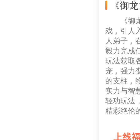
《御龙
《御
戏，引人
人弟子，
毅力完成
玩法获取
宠，强力
的支柱，
实力与智
轻功玩法
精彩绝伦
上线