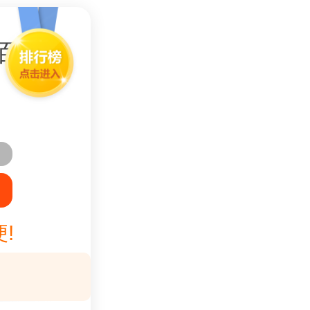
御龙主宰（送10万代金百倍返利）_2
!