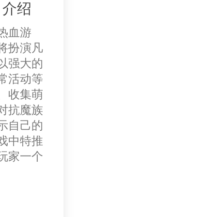
》介绍
热血游
将扮演凡
以强大的
常活动等
、收集萌
对抗魔族
示自己的
戏中特推
玩家一个