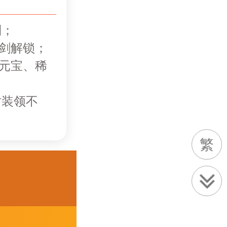
；

剑解锁；

量元宝、稀
时装领不
繁