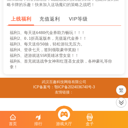
略卡牌的乐趣！快来加入这场魔幻的策略之战吧！
上线福利
充值返利
VIP等级
福利1、每天送6480代金券助力畅玩！！！

福利2、0.1折高返版本，充值返代金券！！

福利3、每天送你50抽，轻松游玩无压力。

福利4、登录七天，签到领取豪华奖励！

福利5、进游就送SSR英雄冰雪女皇！！

福利6、首充就送战争女神和红莲圣女皮肤，各种豪礼等你
拿！
武汉百趣科技网络有限公司
ICP备案号：鄂ICP备2024036740号-3
繁
友情链接：
首页
排行
游戏大厅
盒子