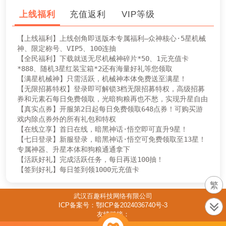
上线福利
充值返利
VIP等级
【上线福利】上线创角即送版本专属福利—众神核心·5星机械
神、限定称号、VIP5、100连抽

【全民福利】下载就送无尽机械神碎片*50、1元充值卡
*888、随机3星红装宝箱*2还有海量好礼等您领取

【满星机械神】只需活跃，机械神本体免费送至满星！

【无限招募特权】登录即可解锁3档无限招募特权，高级招募
券和元素石每日免费领取，光暗狗粮再也不愁，实现升星自由

【真实点券】开服第2日起每日免费领取648点券！可购买游
戏内除点券外的所有礼包和特权

【在线立享】首日在线，暗黑神话·悟空即可直升9星！

【七日登录】新服登录，暗黑神话·悟空可免费领取至13星！
专属神器、升星本体和狗粮通通拿下

【活跃好礼】完成活跃任务，每日再送100抽！

【签到好礼】每日签到领1000元充值卡
繁
武汉百趣科技网络有限公司
ICP备案号：鄂ICP备2024036740号-3
友情链接：